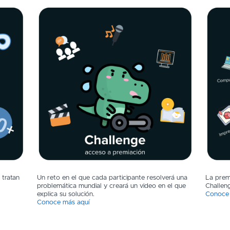
 tratan
Un reto en el que cada participante resolverá una
La prem
problemática mundial y creará un video en el que
Challen
explica su solución.
Conoce 
Conoce más aquí