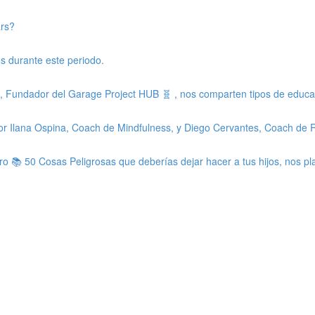
ars?
os durante este periodo.
Fundador del Garage Project HUB 🧬 , nos comparten tipos de educaci
por Ilana Ospina, Coach de Mindfulness, y Diego Cervantes, Coach de 
bro 📚 50 Cosas Peligrosas que deberías dejar hacer a tus hijos, nos p