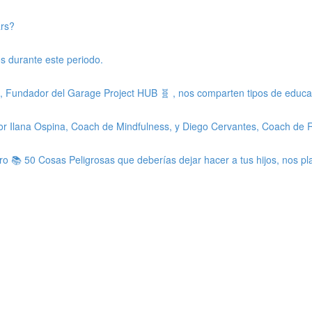
ars?
os durante este periodo.
Fundador del Garage Project HUB 🧬 , nos comparten tipos de educaci
por Ilana Ospina, Coach de Mindfulness, y Diego Cervantes, Coach de 
bro 📚 50 Cosas Peligrosas que deberías dejar hacer a tus hijos, nos p