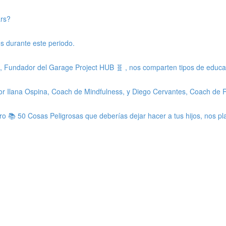
ars?
os durante este periodo.
Fundador del Garage Project HUB 🧬 , nos comparten tipos de educaci
por Ilana Ospina, Coach de Mindfulness, y Diego Cervantes, Coach de 
bro 📚 50 Cosas Peligrosas que deberías dejar hacer a tus hijos, nos p