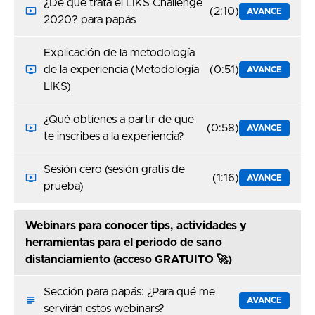
¿De qué trata el LIKS Challenge
(2:10)
AVANCE
2020? para papás
Explicación de la metodología
de la experiencia (Metodología
(0:51)
AVANCE
LIKS)
¿Qué obtienes a partir de que
(0:58)
AVANCE
te inscribes a la experiencia?
Sesión cero (sesión gratis de
(1:16)
AVANCE
prueba)
Webinars para conocer tips, actividades y
herramientas para el periodo de sano
distanciamiento (acceso GRATUITO 🚀)
Sección para papás: ¿Para qué me
AVANCE
servirán estos webinars?