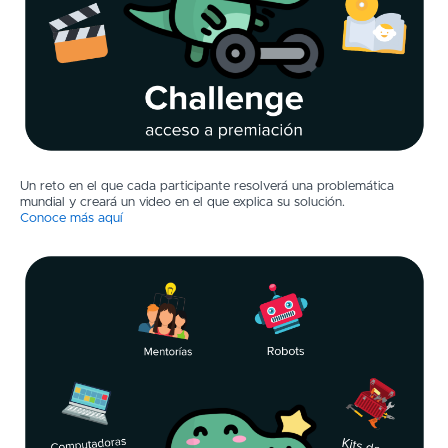
Un reto en el que cada participante resolverá una problemática
mundial y creará un video en el que explica su solución.
Conoce más aquí